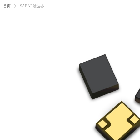
首页
ꄲ
SABAR滤波器